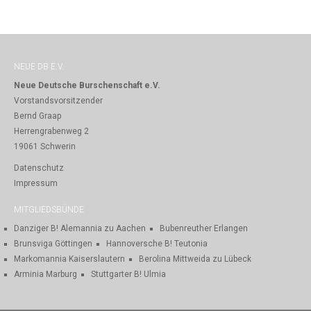
NEUE DB E.V.
Neue Deutsche Burschenschaft e.V.
Vorstandsvorsitzender
Bernd Graap
Herrengrabenweg 2
19061 Schwerin
Datenschutz
Impressum
MITGLIEDSBÜNDE
Danziger B! Alemannia zu Aachen
Bubenreuther Erlangen
Brunsviga Göttingen
Hannoversche B! Teutonia
Markomannia Kaiserslautern
Berolina Mittweida zu Lübeck
Arminia Marburg
Stuttgarter B! Ulmia