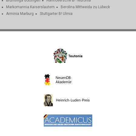
Brunsviga Göttingen
Hannoversche B! Teutonia
Markomannia Kaiserslautern
Berolina Mittweida zu Lübeck
Arminia Marburg
Stuttgarter B! Ulmia