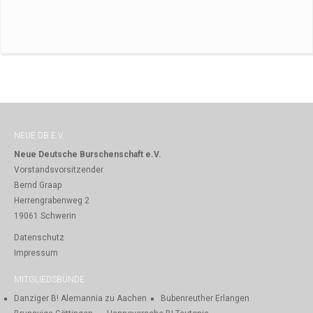
NEUE DB E.V.
Neue Deutsche Burschenschaft e.V.
Vorstandsvorsitzender
Bernd Graap
Herrengrabenweg 2
19061 Schwerin
Datenschutz
Impressum
MITGLIEDSBÜNDE
Danziger B! Alemannia zu Aachen
Bubenreuther Erlangen